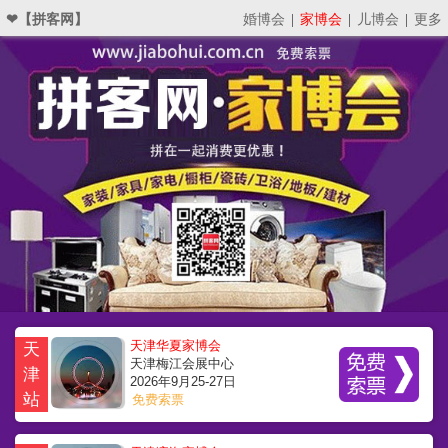
❤【拼客网】
婚博会
|
家博会
|
儿博会
|
更多
天津华夏家博会
天
天津梅江会展中心
津
2026年9月25-27日
站
免费索票