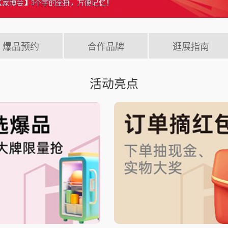
爆品预约
合作品牌
逛展指南
活动亮点