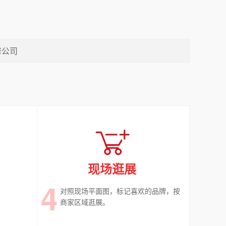
修公司
现场逛展
4
对照现场平面图，标记喜欢的品牌，按
商家区域逛展。