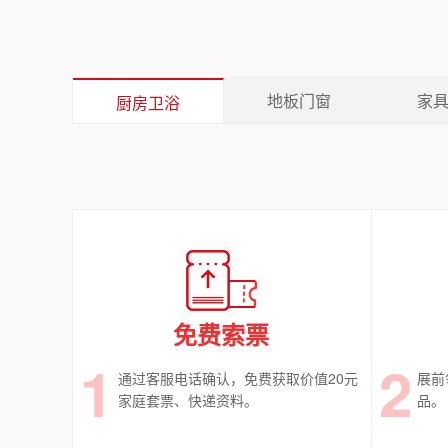
地板门窗
家
厨房卫浴
免费索票
1
2
通过客服电话确认，免费获取价值20元
展前
家庭套票、快递资料。
品。