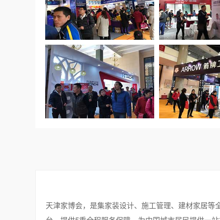
天津家博会，是集家装设计、施工管理、建材家居等
台，提供5重全程服务保障，为中国城市居民提供一站式