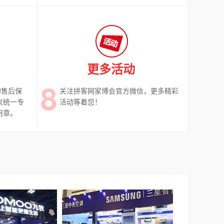
更多活动
8
的售后保
关注拼客网家博会官方微信，更多精彩
《统一专
活动等着您！
用章。